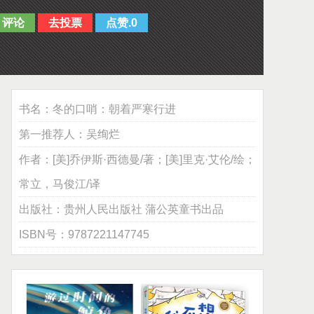
评论
去投票
点赞.0
书名：
冬的口哨：朝着严寒行进
第一推荐人：
吴绚烂
作者：
[美]乔伊斯·西德曼/著；[美]里克·艾伦/绘；
常立，马俊江/译
出版社：
贵州人民出版社 蒲公英童书出品
ISBN号：
9787221147745